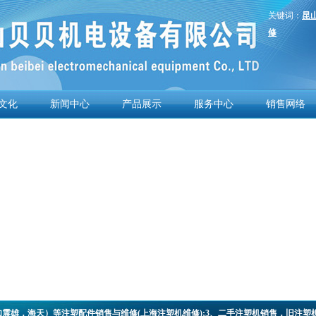
关键词：
昆
修
文化
新闻中心
产品展示
服务中心
销售网络
震雄，海天）等注塑配件销售与维修(
上海注塑机维修
);3、二手注塑机销售，旧注塑