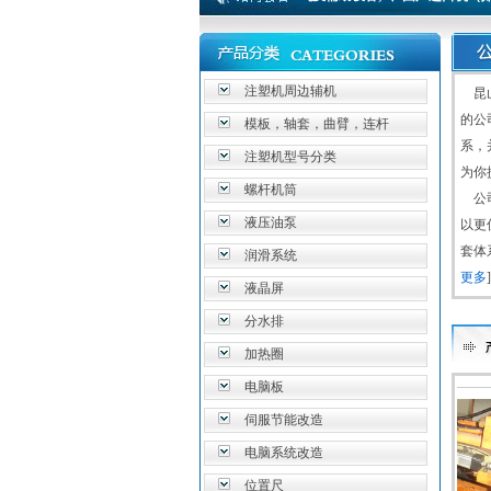
注塑机周边辅机
昆山
的公
模板，轴套，曲臂，连杆
系，
注塑机型号分类
为你
螺杆机筒
公司
液压油泵
以更
套体
润滑系统
更多
]
液晶屏
分水排
加热圈
电脑板
伺服节能改造
电脑系统改造
位置尺